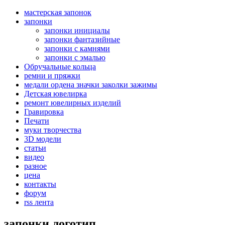
мастерская запонок
запонки
запонки инициалы
запонки фантазийные
запонки с камнями
запонки с эмалью
Обручальные кольца
ремни и пряжки
медали ордена значки заколки зажимы
Детская ювелирка
ремонт ювелирных изделий
Гравировка
Печати
муки творчества
3D модели
статьи
видео
разное
цена
контакты
форум
rss лента
запонки логотип