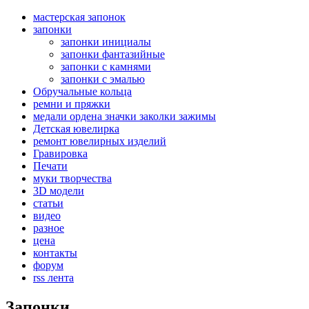
мастерская запонок
запонки
запонки инициалы
запонки фантазийные
запонки с камнями
запонки с эмалью
Обручальные кольца
ремни и пряжки
медали ордена значки заколки зажимы
Детская ювелирка
ремонт ювелирных изделий
Гравировка
Печати
муки творчества
3D модели
статьи
видео
разное
цена
контакты
форум
rss лента
Запонки