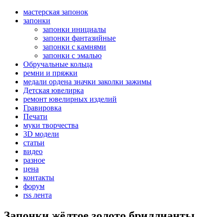
мастерская запонок
запонки
запонки инициалы
запонки фантазийные
запонки с камнями
запонки с эмалью
Обручальные кольца
ремни и пряжки
медали ордена значки заколки зажимы
Детская ювелирка
ремонт ювелирных изделий
Гравировка
Печати
муки творчества
3D модели
статьи
видео
разное
цена
контакты
форум
rss лента
Запонки жёлтое золото бриллианты