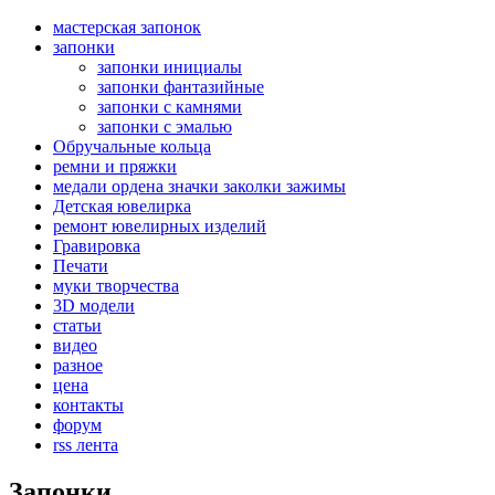
мастерская запонок
запонки
запонки инициалы
запонки фантазийные
запонки с камнями
запонки с эмалью
Обручальные кольца
ремни и пряжки
медали ордена значки заколки зажимы
Детская ювелирка
ремонт ювелирных изделий
Гравировка
Печати
муки творчества
3D модели
статьи
видео
разное
цена
контакты
форум
rss лента
Запонки