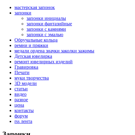
мастерская запонок
запонки
запонки инициалы
запонки фантазийные
запонки с камнями
запонки с эмалью
Обручальные кольца
ремни и пряжки
медали ордена значки заколки зажимы
Детская ювелирка
ремонт ювелирных изделий
Гравировка
Печати
муки творчества
3D модели
статьи
видео
разное
цена
контакты
форум
rss лента
Запонки