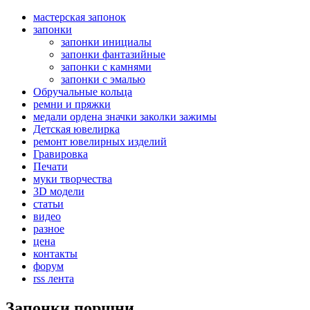
мастерская запонок
запонки
запонки инициалы
запонки фантазийные
запонки с камнями
запонки с эмалью
Обручальные кольца
ремни и пряжки
медали ордена значки заколки зажимы
Детская ювелирка
ремонт ювелирных изделий
Гравировка
Печати
муки творчества
3D модели
статьи
видео
разное
цена
контакты
форум
rss лента
Запонки поршни