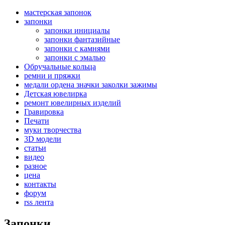
мастерская запонок
запонки
запонки инициалы
запонки фантазийные
запонки с камнями
запонки с эмалью
Обручальные кольца
ремни и пряжки
медали ордена значки заколки зажимы
Детская ювелирка
ремонт ювелирных изделий
Гравировка
Печати
муки творчества
3D модели
статьи
видео
разное
цена
контакты
форум
rss лента
Запонки