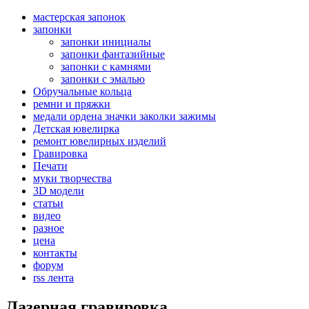
мастерская запонок
запонки
запонки инициалы
запонки фантазийные
запонки с камнями
запонки с эмалью
Обручальные кольца
ремни и пряжки
медали ордена значки заколки зажимы
Детская ювелирка
ремонт ювелирных изделий
Гравировка
Печати
муки творчества
3D модели
статьи
видео
разное
цена
контакты
форум
rss лента
Лазерная гравировка