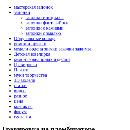
мастерская запонок
запонки
запонки инициалы
запонки фантазийные
запонки с камнями
запонки с эмалью
Обручальные кольца
ремни и пряжки
медали ордена значки заколки зажимы
Детская ювелирка
ремонт ювелирных изделий
Гравировка
Печати
муки творчества
3D модели
статьи
видео
разное
цена
контакты
форум
rss лента
Гравировка на пломбираторе