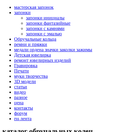
мастерская запонок
запонки
запонки инициалы
запонки фантазийные
запонки с камнями
запонки с эмалью
Обручальные кольца
ремни и пряжки
медали ордена значки заколки зажимы
Детская ювелирка
ремонт ювелирных изделий
Гравировка
Печати
муки творчества
3D модели
статьи
видео
разное
цена
контакты
форум
rss лента
каталог обручальных колец