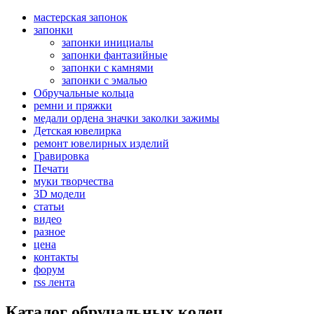
мастерская запонок
запонки
запонки инициалы
запонки фантазийные
запонки с камнями
запонки с эмалью
Обручальные кольца
ремни и пряжки
медали ордена значки заколки зажимы
Детская ювелирка
ремонт ювелирных изделий
Гравировка
Печати
муки творчества
3D модели
статьи
видео
разное
цена
контакты
форум
rss лента
Каталог обручальных колец