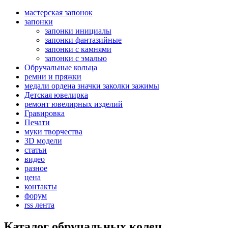
мастерская запонок
запонки
запонки инициалы
запонки фантазийные
запонки с камнями
запонки с эмалью
Обручальные кольца
ремни и пряжки
медали ордена значки заколки зажимы
Детская ювелирка
ремонт ювелирных изделий
Гравировка
Печати
муки творчества
3D модели
статьи
видео
разное
цена
контакты
форум
rss лента
Каталог обручальных колец