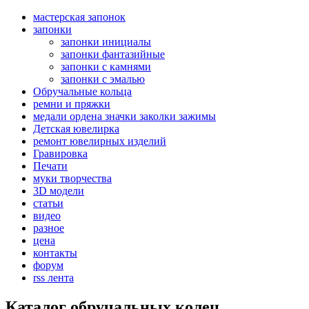
мастерская запонок
запонки
запонки инициалы
запонки фантазийные
запонки с камнями
запонки с эмалью
Обручальные кольца
ремни и пряжки
медали ордена значки заколки зажимы
Детская ювелирка
ремонт ювелирных изделий
Гравировка
Печати
муки творчества
3D модели
статьи
видео
разное
цена
контакты
форум
rss лента
Каталог обручальных колец