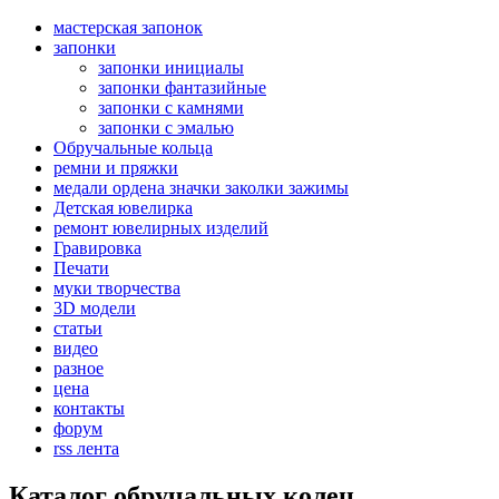
мастерская запонок
запонки
запонки инициалы
запонки фантазийные
запонки с камнями
запонки с эмалью
Обручальные кольца
ремни и пряжки
медали ордена значки заколки зажимы
Детская ювелирка
ремонт ювелирных изделий
Гравировка
Печати
муки творчества
3D модели
статьи
видео
разное
цена
контакты
форум
rss лента
Каталог обручальных колец