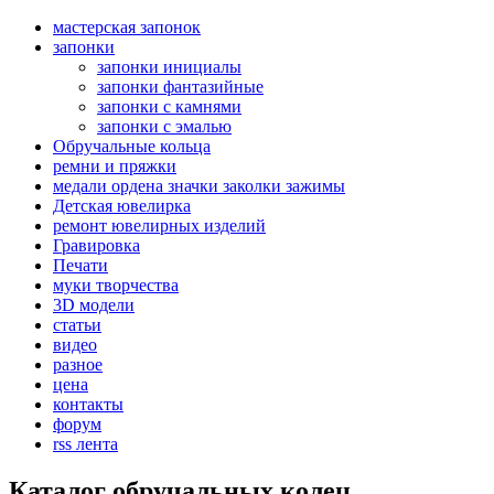
мастерская запонок
запонки
запонки инициалы
запонки фантазийные
запонки с камнями
запонки с эмалью
Обручальные кольца
ремни и пряжки
медали ордена значки заколки зажимы
Детская ювелирка
ремонт ювелирных изделий
Гравировка
Печати
муки творчества
3D модели
статьи
видео
разное
цена
контакты
форум
rss лента
Каталог обручальных колец