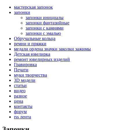
мастерская запонок
запонки
запонки инициалы
запонки фантазийные
запонки с камнями
запонки с эмалью
Обручальные кольца
ремни и пряжки
медали ордена значки заколки зажимы
Детская ювелирка
ремонт ювелирных изделий
Гравировка
Печати
муки творчества
3D модели
статьи
видео
разное
цена
контакты
форум
rss лента
Запонки