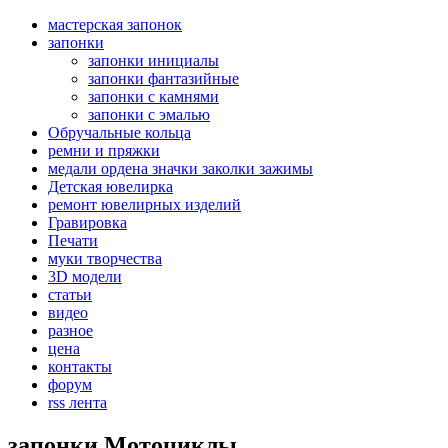
мастерская запонок
запонки
запонки инициалы
запонки фантазийные
запонки с камнями
запонки с эмалью
Обручальные кольца
ремни и пряжки
медали ордена значки заколки зажимы
Детская ювелирка
ремонт ювелирных изделий
Гравировка
Печати
муки творчества
3D модели
статьи
видео
разное
цена
контакты
форум
rss лента
запонки Мотоциклы