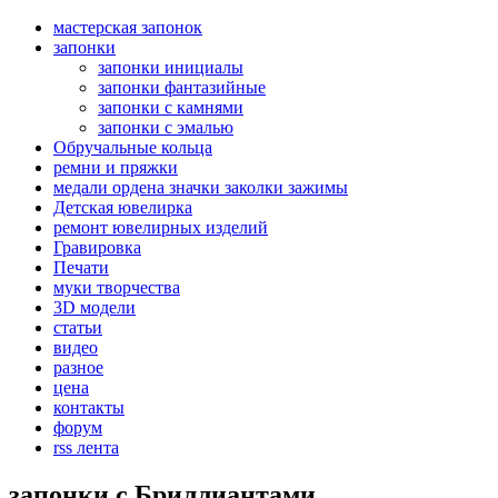
мастерская запонок
запонки
запонки инициалы
запонки фантазийные
запонки с камнями
запонки с эмалью
Обручальные кольца
ремни и пряжки
медали ордена значки заколки зажимы
Детская ювелирка
ремонт ювелирных изделий
Гравировка
Печати
муки творчества
3D модели
статьи
видео
разное
цена
контакты
форум
rss лента
запонки с Бриллиантами