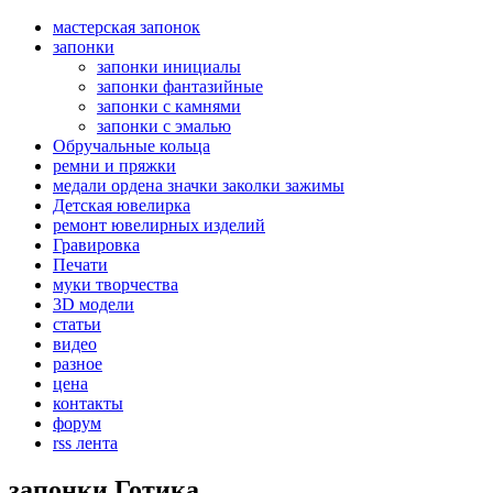
мастерская запонок
запонки
запонки инициалы
запонки фантазийные
запонки с камнями
запонки с эмалью
Обручальные кольца
ремни и пряжки
медали ордена значки заколки зажимы
Детская ювелирка
ремонт ювелирных изделий
Гравировка
Печати
муки творчества
3D модели
статьи
видео
разное
цена
контакты
форум
rss лента
запонки Готика