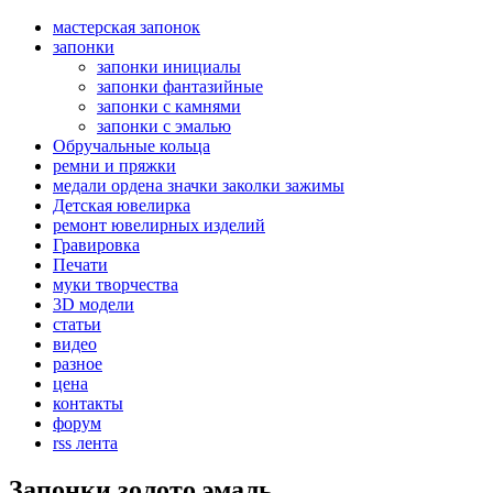
мастерская запонок
запонки
запонки инициалы
запонки фантазийные
запонки с камнями
запонки с эмалью
Обручальные кольца
ремни и пряжки
медали ордена значки заколки зажимы
Детская ювелирка
ремонт ювелирных изделий
Гравировка
Печати
муки творчества
3D модели
статьи
видео
разное
цена
контакты
форум
rss лента
Запонки золото эмаль