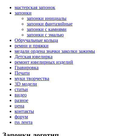
мастерская запонок
запонки
запонки инициалы
запонки фантазийные
запонки с камнями
запонки с эмалью
Обручальные кольца
ремни и пряжки
медали ордена значки заколки зажимы
Детская ювелирка
ремонт ювелирных изделий
Гравировка
Печати
муки творчества
3D модели
статьи
видео
разное
цена
контакты
форум
rss лента
Запонки логотип