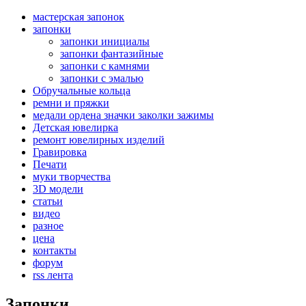
мастерская запонок
запонки
запонки инициалы
запонки фантазийные
запонки с камнями
запонки с эмалью
Обручальные кольца
ремни и пряжки
медали ордена значки заколки зажимы
Детская ювелирка
ремонт ювелирных изделий
Гравировка
Печати
муки творчества
3D модели
статьи
видео
разное
цена
контакты
форум
rss лента
Запонки