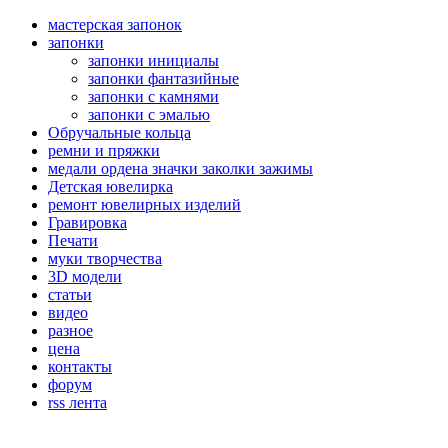
мастерская запонок
запонки
запонки инициалы
запонки фантазийные
запонки с камнями
запонки с эмалью
Обручальные кольца
ремни и пряжки
медали ордена значки заколки зажимы
Детская ювелирка
ремонт ювелирных изделий
Гравировка
Печати
муки творчества
3D модели
статьи
видео
разное
цена
контакты
форум
rss лента