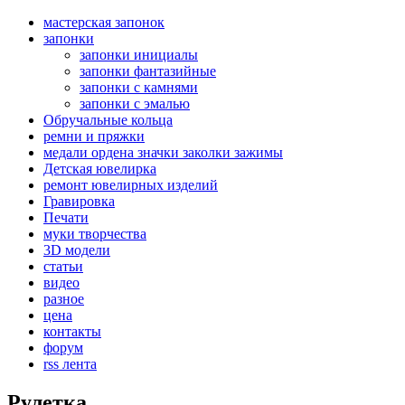
мастерская запонок
запонки
запонки инициалы
запонки фантазийные
запонки с камнями
запонки с эмалью
Обручальные кольца
ремни и пряжки
медали ордена значки заколки зажимы
Детская ювелирка
ремонт ювелирных изделий
Гравировка
Печати
муки творчества
3D модели
статьи
видео
разное
цена
контакты
форум
rss лента
Рулетка