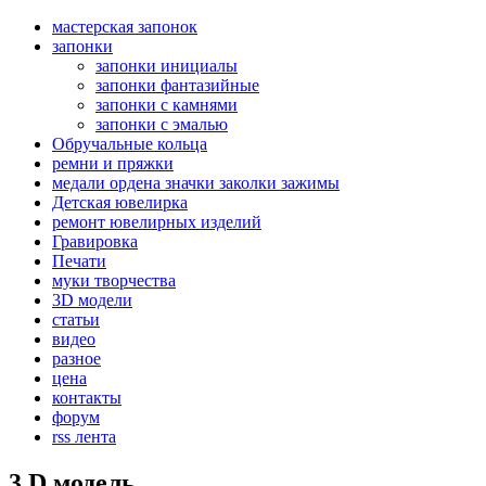
мастерская запонок
запонки
запонки инициалы
запонки фантазийные
запонки с камнями
запонки с эмалью
Обручальные кольца
ремни и пряжки
медали ордена значки заколки зажимы
Детская ювелирка
ремонт ювелирных изделий
Гравировка
Печати
муки творчества
3D модели
статьи
видео
разное
цена
контакты
форум
rss лента
3 D модель