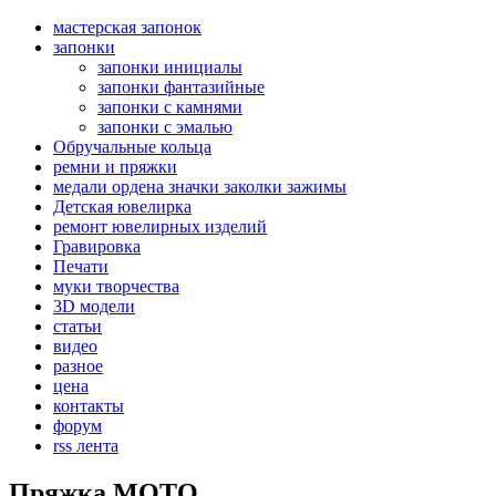
мастерская запонок
запонки
запонки инициалы
запонки фантазийные
запонки с камнями
запонки с эмалью
Обручальные кольца
ремни и пряжки
медали ордена значки заколки зажимы
Детская ювелирка
ремонт ювелирных изделий
Гравировка
Печати
муки творчества
3D модели
статьи
видео
разное
цена
контакты
форум
rss лента
Пряжка МОТО